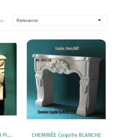

by:
Relevance
CHEMINÉE Louis XVI TON PIERRE
CHEMINÉE Coquille BLANCHE