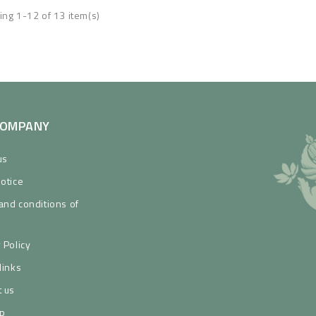
ng 1-12 of 13 item(s)
COMPANY
us
Notice
and conditions of
 Policy
links
t us
p