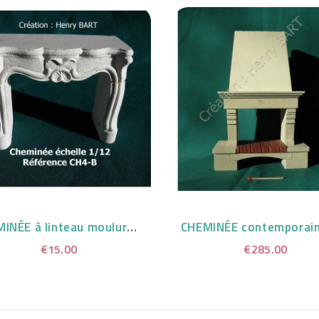
CHEMINÉE à linteau mouluré BLANCHE
€15.00
€285.00