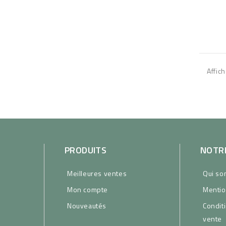
Affich
PRODUITS
NOTRE
Meilleures ventes
Qui s
Mon compte
Mentio
Nouveautés
Condit
vente