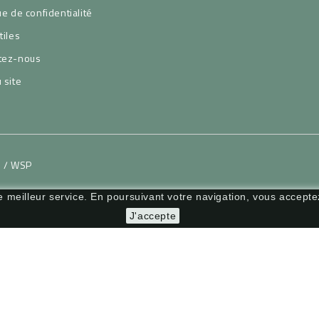
ue de confidentialité
tiles
tez-nous
 site
H / WSP
le meilleur service. En poursuivant votre navigation, vous acceptez
J'accepte