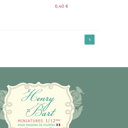
6,40 €
1