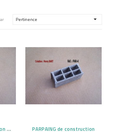

par
Pertinence
PARPAING de construction coffrant
PARPAING de construction