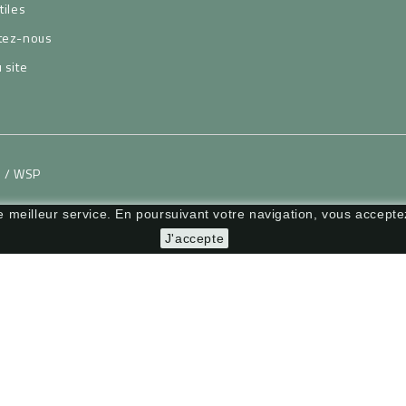
tiles
tez-nous
 site
H / WSP
le meilleur service. En poursuivant votre navigation, vous acceptez
J'accepte